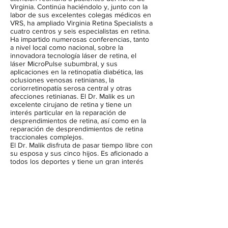
Virginia. Continúa haciéndolo y, junto con la
labor de sus excelentes colegas médicos en
VRS, ha ampliado Virginia Retina Specialists a
cuatro centros y seis especialistas en retina.
Ha impartido numerosas conferencias, tanto
a nivel local como nacional, sobre la
innovadora tecnología láser de retina, el
láser MicroPulse subumbral, y sus
aplicaciones en la retinopatía diabética, las
oclusiones venosas retinianas, la
coriorretinopatía serosa central y otras
afecciones retinianas. El Dr. Malik es un
excelente cirujano de retina y tiene un
interés particular en la reparación de
desprendimientos de retina, así como en la
reparación de desprendimientos de retina
traccionales complejos.
El Dr. Malik disfruta de pasar tiempo libre con
su esposa y sus cinco hijos. Es aficionado a
todos los deportes y tiene un gran interés
por el fútbol americano y el baloncesto.
Oficina de Fair Oaks
Oficina de Reston